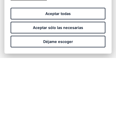
He leido y acepto la
política de privacidad
.
Aceptar todas
Aceptar sólo las necesarias
Déjame escoger
ENVIAR
Necesitas soporte comercial, estamos a tu
disposición.