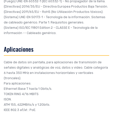
(Fuego)
UNE-EN 60332-1 (IEC 60332-1)
- No propagador de la llama.
(Directivas)
2014/35/EU
- Directiva Europea Productos Baja Tensión.
(Directivas)
2011/65/EU
- RoHS (No Utilización Productos tóxicos).
(Sistema)
UNE-EN 50173-1
- Tecnología de la información. Sistemas
de cableado genérico. Parte 1: Requisitos generales.
(Sistema)
ISO/IEC 11801 Edition 2 - CLASSE E
- Tecnología de la
información -- Cableado genérico.
Aplicaciones
Cable de datos sin pantalla, para aplicaciones de transmisión de
señales digitales y analógicas de voz, datos y video. Cable categoría
6 hasta 350 MHz en instalaciones horizontales y verticales
(troncales).
Para aplicaciones:
Ethernet Base T hasta 1 Gbits/s.
TOKEN RING 4/16 MBITS
ISDN.
ATM 155, 622MBits/s y 1.2Gbits.
IEEE 802.3 af/at : PoE.