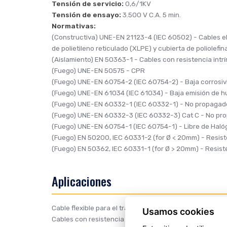
Tensión de servicio:
0,6/1KV
Tensión de ensayo:
3.500 V C.A. 5 min.
Normativas:
(Constructiva)
UNE-EN 21123-4 (IEC 60502)
- Cables el
de polietileno reticulado (XLPE) y cubierta de poliolefin
(Aislamiento)
EN 50363-1
- Cables con resistencia intr
(Fuego)
UNE-EN 50575
- CPR
(Fuego)
UNE-EN 60754-2 (IEC 60754-2)
- Baja corrosi
(Fuego)
UNE-EN 61034 (IEC 61034)
- Baja emisión de h
(Fuego)
UNE-EN 60332-1 (IEC 60332-1)
- No propagador
(Fuego)
UNE-EN 60332-3 (IEC 60332-3) Cat C
- No pro
(Fuego)
UNE-EN 60754-1 (IEC 60754-1)
- Libre de Haló
(Fuego)
EN 50200, IEC 60331-2 (for Ø < 20mm)
- Resist
(Fuego)
EN 50362, IEC 60331-1 (for Ø > 20mm)
- Resist
Aplicaciones
Cable flexible para el transporte y distribución de energ
Usamos cookies
Cables con resistencia intrínseca al fuego para mantene