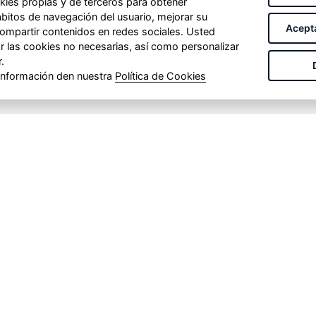
okies propias y de terceros para obtener
cción y alarma, circuitos para servicios de evacuación
ábitos de navegación del usuario, mejorar su
para instalaciones en locales de pública
Acepta
 compartir contenidos en redes sociales. Usted
uro del cable ante el fuego, con baja opacidad de
 las cookies no necesarias, así como personalizar
ión de gases corrosivos.
.
licitando protección UV), sobre soportes al aire, en
 información den nuestra
Política de Cookies
u disposición.
ACIÓN
SECTORES