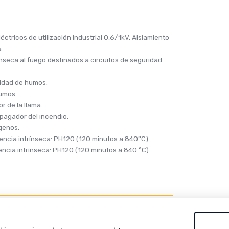
éctricos de utilización industrial 0,6/1kV. Aislamiento
a.
ínseca al fuego destinados a circuitos de seguridad.
vidad de humos.
umos.
 de la llama.
pagador del incendio.
genos.
encia intrínseca: PH120 (120 minutos a 840°C).
encia intrínseca: PH120 (120 minutos a 840 °C).
ía eléctrica en instalaciones fijas, protegidas o no.
r el servicio durante un incendio en circuitos de