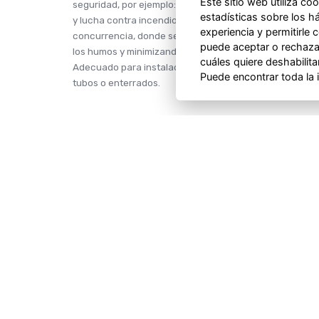
Este sitio web utiliza co
seguridad, por ejemplo: circuitos de señalización, dete
estadísticas sobre los h
y lucha contra incendios, etc. Especialmente adecuado 
experiencia y permitirle
concurrencia, donde se requiera un comportamiento seg
puede aceptar o rechazar
los humos y minimizando los efectos nocivos de inhalac
cuáles quiere deshabilitar
Adecuado para instalaciones interiores y exteriores (so
Puede encontrar toda la
tubos o enterrados.
Necesitas soporte comercial, estamos a t
CONTACTO
NAVEG